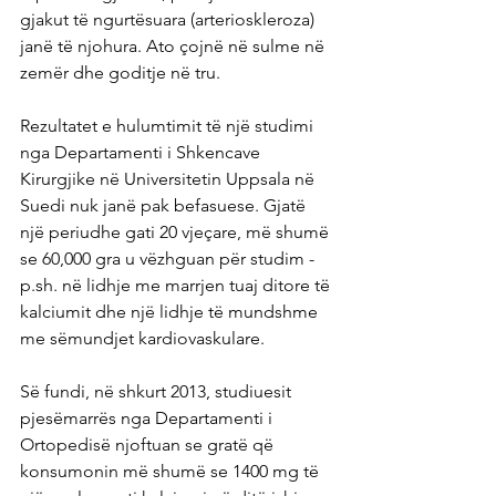
gjakut të ngurtësuara (arterioskleroza) 
janë të njohura. Ato çojnë në sulme në 
zemër dhe goditje në tru.
Rezultatet e hulumtimit të një studimi 
nga Departamenti i Shkencave 
Kirurgjike në Universitetin Uppsala në 
Suedi nuk janë pak befasuese. Gjatë 
një periudhe gati 20 vjeçare, më shumë 
se 60,000 gra u vëzhguan për studim - 
p.sh. në lidhje me marrjen tuaj ditore të 
kalciumit dhe një lidhje të mundshme 
me sëmundjet kardiovaskulare.
Së fundi, në shkurt 2013, studiuesit 
pjesëmarrës nga Departamenti i 
Ortopedisë njoftuan se gratë që 
konsumonin më shumë se 1400 mg të 