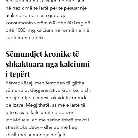
një suplementi kalciumi në ditë ishin 
në rrezik më të lartë për të pësuar një 
atak në zemër sesa gratë që 
konsumonin vetëm 600 dhe 600 mg në 
ditë 1000. mg kalcium në formën e një 
suplementi dietik.
Sëmundjet kronike të 
shkaktuara nga kalciumi 
i tepërt
Përveç kësaj, manifestohen të gjitha 
sëmundjet degjenerative kronike, p.sh. 
në një rritje të stresit oksidativ brenda 
qelizave. Megjithatë, sa më e lartë të 
jetë sasia e kalciumit në qelizën 
individuale, aq më serioz është efekti i 
stresit oksidativ – dhe aq më keq 
zhvillohet sëmundja në fjalë.