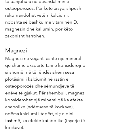
të panjohura në parandalimin e 
osteoporozës. Për këtë arsye, shpesh 
rekomandohet vetëm kalciumi, 
ndoshta së bashku me vitaminën D, 
magnezin dhe kaliumin, por këto 
zakonisht harrohen.
Magnezi
Magnezi në veçanti është një mineral 
që shumë ekspertë tani e konsiderojnë 
si shumë më të rëndësishëm sesa 
plotësimi i kalciumit në rastin e 
osteoporozës dhe sëmundjeve të 
enëve të gjakut. Për shembull, magnezi 
konsiderohet një mineral që ka efekte 
anabolike (ndërtuese të kockave), 
ndërsa kalciumi i tepërt, siç e dini 
tashmë, ka efekte katabolike (thyerje të 
kockave).