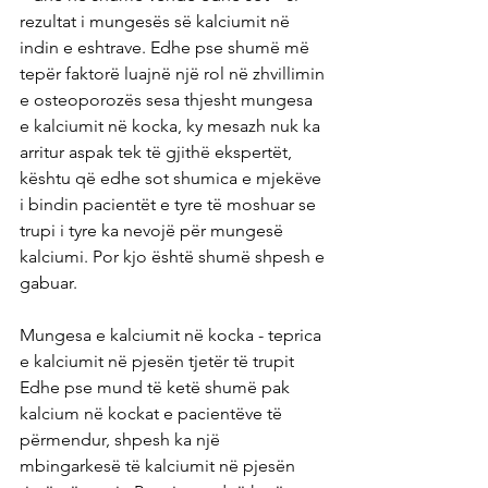
rezultat i mungesës së kalciumit në 
indin e eshtrave. Edhe pse shumë më 
tepër faktorë luajnë një rol në zhvillimin 
e osteoporozës sesa thjesht mungesa 
e kalciumit në kocka, ky mesazh nuk ka 
arritur aspak tek të gjithë ekspertët, 
kështu që edhe sot shumica e mjekëve 
i bindin pacientët e tyre të moshuar se 
trupi i tyre ka nevojë për mungesë 
kalciumi. Por kjo është shumë shpesh e 
gabuar.
Mungesa e kalciumit në kocka - teprica 
e kalciumit në pjesën tjetër të trupit
Edhe pse mund të ketë shumë pak 
kalcium në kockat e pacientëve të 
përmendur, shpesh ka një 
mbingarkesë të kalciumit në pjesën 