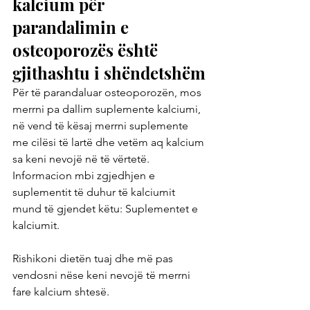
kalcium për 
parandalimin e 
osteoporozës është 
gjithashtu i shëndetshëm
Për të parandaluar osteoporozën, mos 
merrni pa dallim suplemente kalciumi, 
në vend të kësaj merrni suplemente 
me cilësi të lartë dhe vetëm aq kalcium 
sa keni nevojë në të vërtetë. 
Informacion mbi zgjedhjen e 
suplementit të duhur të kalciumit 
mund të gjendet këtu: Suplementet e 
kalciumit.
Rishikoni dietën tuaj dhe më pas 
vendosni nëse keni nevojë të merrni 
fare kalcium shtesë.