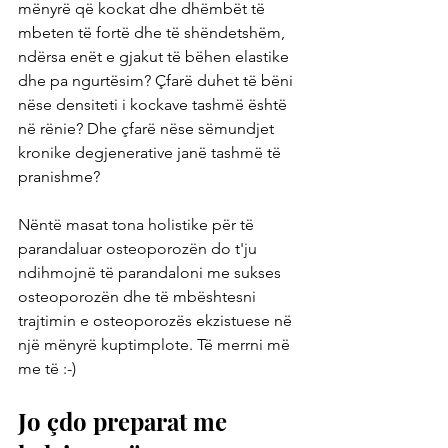
mënyrë që kockat dhe dhëmbët të 
mbeten të fortë dhe të shëndetshëm, 
ndërsa enët e gjakut të bëhen elastike 
dhe pa ngurtësim? Çfarë duhet të bëni 
nëse densiteti i kockave tashmë është 
në rënie? Dhe çfarë nëse sëmundjet 
kronike degjenerative janë tashmë të 
pranishme?
Nëntë masat tona holistike për të 
parandaluar osteoporozën do t'ju 
ndihmojnë të parandaloni me sukses 
osteoporozën dhe të mbështesni 
trajtimin e osteoporozës ekzistuese në 
një mënyrë kuptimplote. Të merrni më 
me të :-)
Jo çdo preparat me 