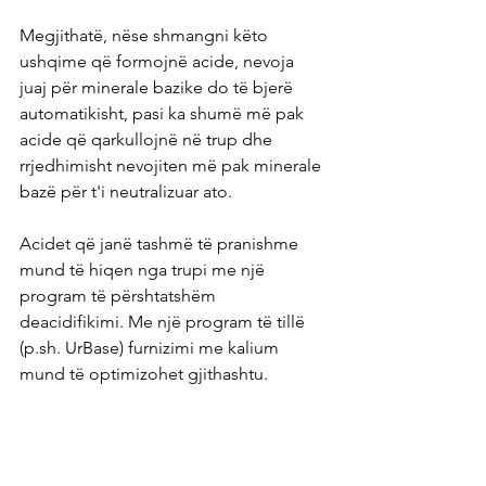
Megjithatë, nëse shmangni këto 
ushqime që formojnë acide, nevoja 
juaj për minerale bazike do të bjerë 
automatikisht, pasi ka shumë më pak 
acide që qarkullojnë në trup dhe 
rrjedhimisht nevojiten më pak minerale 
bazë për t'i neutralizuar ato.
Acidet që janë tashmë të pranishme 
mund të hiqen nga trupi me një 
program të përshtatshëm 
deacidifikimi. Me një program të tillë 
(p.sh. UrBase) furnizimi me kalium 
mund të optimizohet gjithashtu.
Perimet në veçanti (spinaqi, lakra 
jeshile, kopër, selino, luleradhiqe, etj.) 
ofrojnë shumë kalium. Perimet e 