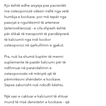
Kjo është edhe arsyeja pse pacientët 
me osteoporozë vdesin rrallë nga vetë 
humbja e kockave, por më tepër nga 
pasojat e ngurtësimit të arterieve 
(arterioskleroza) - e cila shpesh është 
për shkak të transportit të pandërprerë 
të kalciumit nga indi kockor 
osteoporoz në qarkullimin e gjakut.
Pra, nuk ka shumë kuptim të merrni 
suplemente të pastër kalciumi për të 
ndihmuar në parandalimin e 
osteoporozës në mënyrë që të 
përmirësoni shëndetin e kockave. 
Sepse zakonisht nuk ndodh kështu.
Një sasi e caktuar e kalciumit të shtuar 
mund të rrisë densitetin e kockave - që 