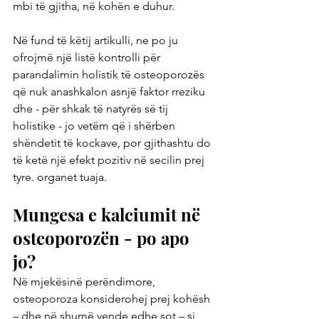
mbi të gjitha, në kohën e duhur.
Në fund të këtij artikulli, ne po ju 
ofrojmë një listë kontrolli për 
parandalimin holistik të osteoporozës 
që nuk anashkalon asnjë faktor rreziku 
dhe - për shkak të natyrës së tij 
holistike - jo vetëm që i shërben 
shëndetit të kockave, por gjithashtu do 
të ketë një efekt pozitiv në secilin prej 
tyre. organet tuaja.
Mungesa e kalciumit në 
osteoporozën - po apo 
jo?
Në mjekësinë perëndimore, 
osteoporoza konsiderohej prej kohësh 
– dhe në shumë vende edhe sot – si 