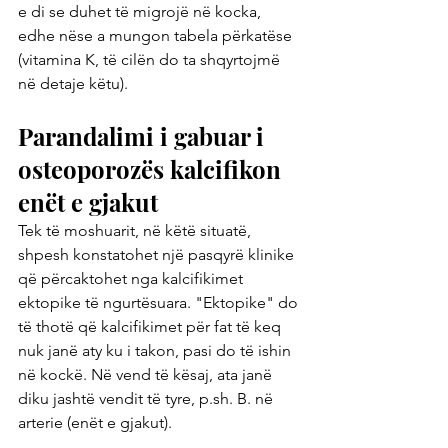
e di se duhet të migrojë në kocka, 
edhe nëse a mungon tabela përkatëse 
(vitamina K, të cilën do ta shqyrtojmë 
në detaje këtu).
Parandalimi i gabuar i 
osteoporozës kalcifikon 
enët e gjakut
Tek të moshuarit, në këtë situatë, 
shpesh konstatohet një pasqyrë klinike 
që përcaktohet nga kalcifikimet 
ektopike të ngurtësuara. "Ektopike" do 
të thotë që kalcifikimet për fat të keq 
nuk janë aty ku i takon, pasi do të ishin 
në kockë. Në vend të kësaj, ata janë 
diku jashtë vendit të tyre, p.sh. B. në 
arterie (enët e gjakut).