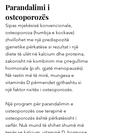
Parandalimi i 
osteoporozës
Sipas mjekësisë konvencionale, 
osteoporoza (humbja e kockave) 
zhvillohet me një predispozitë 
gjenetike përkatëse si rezultat i një 
diete të ulët në kalcium dhe proteina, 
zakonisht në kombinim me çrregullime 
hormonale (p.sh. gjatë menopauzës). 
Në rastin më të mirë, mungesa e 
vitaminës D përmendet gjithashtu si 
një faktor nxitës i osteoporozës.
Një program për parandalimin e 
osteoporozës ose terapinë e 
osteoporozës është përkatësisht i 
varfër. Nuk mund të shihet shumë më 
tepër se kalcium, vitaminë D, hormone 