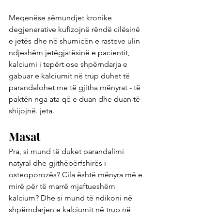
Meqenëse sëmundjet kronike 
degjenerative kufizojnë rëndë cilësinë 
e jetës dhe në shumicën e rasteve ulin 
ndjeshëm jetëgjatësinë e pacientit, 
kalciumi i tepërt ose shpërndarja e 
gabuar e kalciumit në trup duhet të 
parandalohet me të gjitha mënyrat - të 
paktën nga ata që e duan dhe duan të 
shijojnë. jeta.
Masat
Pra, si mund të duket parandalimi 
natyral dhe gjithëpërfshirës i 
osteoporozës? Cila është mënyra më e 
mirë për të marrë mjaftueshëm 
kalcium? Dhe si mund të ndikoni në 
shpërndarjen e kalciumit në trup në 