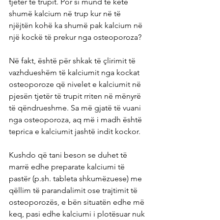
tjetër të trupit. Por si mund të ketë 
shumë kalcium në trup kur në të 
njëjtën kohë ka shumë pak kalcium në 
një kockë të prekur nga osteoporoza?
Në fakt, është për shkak të çlirimit të 
vazhdueshëm të kalciumit nga kockat 
osteoporoze që nivelet e kalciumit në 
pjesën tjetër të trupit rriten në mënyrë 
të qëndrueshme. Sa më gjatë të vuani 
nga osteoporoza, aq më i madh është 
teprica e kalciumit jashtë indit kockor.
Kushdo që tani beson se duhet të 
marrë edhe preparate kalciumi të 
pastër (p.sh. tableta shkumëzuese) me 
qëllim të parandalimit ose trajtimit të 
osteoporozës, e bën situatën edhe më 
keq, pasi edhe kalciumi i plotësuar nuk 