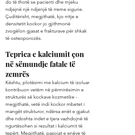
do të thotë se pacienti dhe mjeku 
ndjejnë një ndjenjë të rreme sigurie. 
Çuditërisht, megjithatë, kjo rritje e 
densitetit kockor jo gjithmonë 
zvogëlon gjasat e frakturave për shkak 
të osteoporozës.
Teprica e kalciumit çon 
në sëmundje fatale të 
zemrës
Kështu, plotësimi me kalcium të izoluar 
kontribuon vetëm në përmirësimin e 
strukturës së kockave kozmetike - 
megjithatë, vetë indi kockor mbetet i 
mangët strukturor, ndërsa enët e gjakut 
dhe ndoshta indet e tjera vazhdojnë të 
ngurtësohen si rezultat i kalciumit të 
tepërt. Megjithatë, pasojat e enëve të 