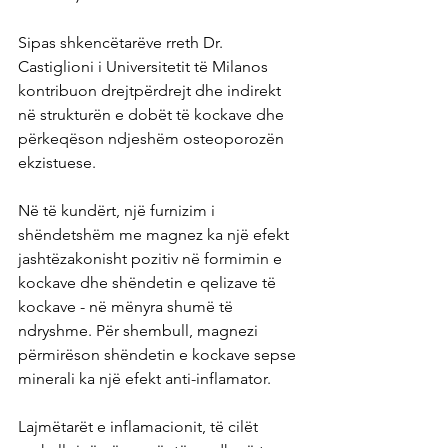
Sipas shkencëtarëve rreth Dr. 
Castiglioni i Universitetit të Milanos 
kontribuon drejtpërdrejt dhe indirekt 
në strukturën e dobët të kockave dhe 
përkeqëson ndjeshëm osteoporozën 
ekzistuese.
Në të kundërt, një furnizim i 
shëndetshëm me magnez ka një efekt 
jashtëzakonisht pozitiv në formimin e 
kockave dhe shëndetin e qelizave të 
kockave - në mënyra shumë të 
ndryshme. Për shembull, magnezi 
përmirëson shëndetin e kockave sepse 
minerali ka një efekt anti-inflamator.
Lajmëtarët e inflamacionit, të cilët 