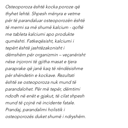
Osteoporoza është kocka poroze që 
thyhet lehtë. Shpesh mënyra e vetme 
për të parandaluar osteoporozën është 
të merrni sa më shumë kalcium - qoftë 
me tableta kalciumi apo produkte 
qumështi. Fatkeqësisht, kalciumi i 
tepërt është jashtëzakonisht i 
dëmshëm për organizmin – veçanërisht 
nëse injoroni të gjitha masat e tjera 
paraprake që janë kaq të rëndësishme 
për shëndetin e kockave. Rezultati 
është se osteoporoza nuk mund të 
parandalohet. Për më tepër, dëmtimi 
ndodh në enët e gjakut, të cilat shpesh 
mund të çojnë në incidente fatale. 
Prandaj, parandalimi holistik i 
osteoporozës duket shumë i ndryshëm.