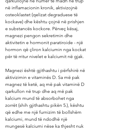
qarkullojnë në numër të madh në trup 
në inflamacionin kronik, aktivizojnë 
osteoklastet (qelizat degraduese të 
kockave) dhe kështu çojnë në prishjen 
e substancës kockore. Përveç kësaj, 
magnezi pengon sekretimin dhe 
aktivitetin e hormonit paratiroide - një 
hormon që çliron kalciumin nga kockat 
për të rritur nivelet e kalciumit në gjak.
Magnezi është gjithashtu i përfshirë në 
aktivizimin e vitaminës D. Sa më pak 
magnez të ketë, aq më pak vitaminë D 
qarkullon në trup dhe aq më pak 
kalcium mund të absorbohet nga 
zorrët (shih gjithashtu pikën 5.), kështu 
që edhe me një furnizim të bollshëm 
kalciumi, mund të ndodhë një 
mungesë kalciumi nëse ka thjesht nuk 