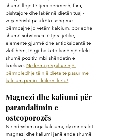
shumë lloje të tjera perimesh, fara, 
bishtajore dhe lakër në dietën tuaj - 
veçanërisht pasi këto ushqime 
përmbajnë jo vetëm kalcium, por edhe 
shumë substanca të tjera jetike, 
elementë gjurmë dhe antioksidantë të 
vlefshëm, të gjitha këto kanë një efekt 
shumë pozitiv. mbi shëndetin e 
kockave. 
Ne kemi përpiluar një 
përmbledhje të një diete të pasur me 
kalcium për ju - klikoni ketu!
Magnezi dhe kaliumi për 
parandalimin e 
osteoporozës
Në ndryshim nga kalciumi, dy mineralet 
magnezi dhe kaliumi janë ende shumë 