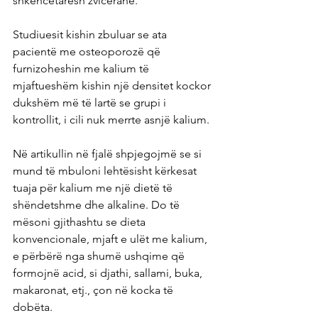
shkencëtarësh zviceranë.
Studiuesit kishin zbuluar se ata 
pacientë me osteoporozë që 
furnizoheshin me kalium të 
mjaftueshëm kishin një densitet kockor 
dukshëm më të lartë se grupi i 
kontrollit, i cili nuk merrte asnjë kalium.
Në artikullin në fjalë shpjegojmë se si 
mund të mbuloni lehtësisht kërkesat 
tuaja për kalium me një dietë të 
shëndetshme dhe alkaline. Do të 
mësoni gjithashtu se dieta 
konvencionale, mjaft e ulët me kalium, 
e përbërë nga shumë ushqime që 
formojnë acid, si djathi, sallami, buka, 
makaronat, etj., çon në kocka të 
dobëta.