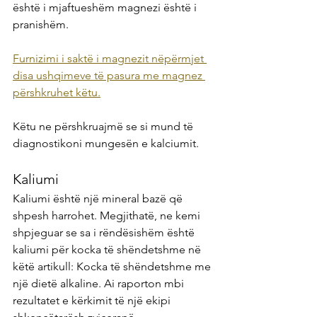
është i mjaftueshëm magnezi është i 
pranishëm.
Furnizimi i saktë i magnezit nëpërmjet 
disa ushqimeve të pasura me magnez 
përshkruhet këtu.
Këtu ne përshkruajmë se si mund të 
diagnostikoni mungesën e kalciumit.
Kaliumi
Kaliumi është një mineral bazë që 
shpesh harrohet. Megjithatë, ne kemi 
shpjeguar se sa i rëndësishëm është 
kaliumi për kocka të shëndetshme në 
këtë artikull: Kocka të shëndetshme me 
një dietë alkaline. Ai raporton mbi 
rezultatet e kërkimit të një ekipi 