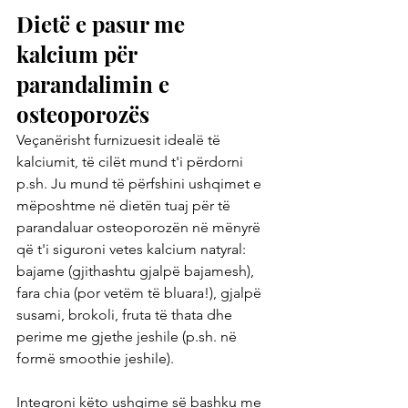
Dietë e pasur me 
kalcium për 
parandalimin e 
osteoporozës
Veçanërisht furnizuesit idealë të 
kalciumit, të cilët mund t'i përdorni 
p.sh. Ju mund të përfshini ushqimet e 
mëposhtme në dietën tuaj për të 
parandaluar osteoporozën në mënyrë 
që t'i siguroni vetes kalcium natyral: 
bajame (gjithashtu gjalpë bajamesh), 
fara chia (por vetëm të bluara!), gjalpë 
susami, brokoli, fruta të thata dhe 
perime me gjethe jeshile (p.sh. në 
formë smoothie jeshile).
Integroni këto ushqime së bashku me 