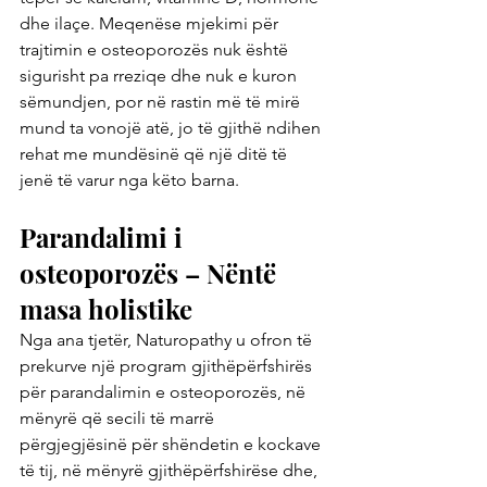
dhe ilaçe. Meqenëse mjekimi për 
trajtimin e osteoporozës nuk është 
sigurisht pa rreziqe dhe nuk e kuron 
sëmundjen, por në rastin më të mirë 
mund ta vonojë atë, jo të gjithë ndihen 
rehat me mundësinë që një ditë të 
jenë të varur nga këto barna.
Parandalimi i 
osteoporozës – Nëntë 
masa holistike
Nga ana tjetër, Naturopathy u ofron të 
prekurve një program gjithëpërfshirës 
për parandalimin e osteoporozës, në 
mënyrë që secili të marrë 
përgjegjësinë për shëndetin e kockave 
të tij, në mënyrë gjithëpërfshirëse dhe, 