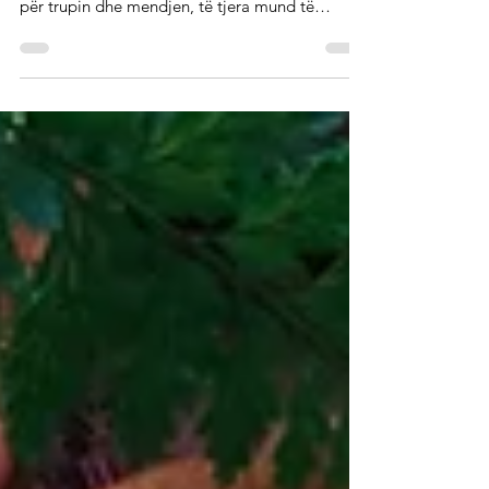
Ayurveda bën dallimin midis ushqimeve të
dobishme dhe të dëmshme. Disa janë optimale
për trupin dhe mendjen, të tjera mund të
dëmtojnë...