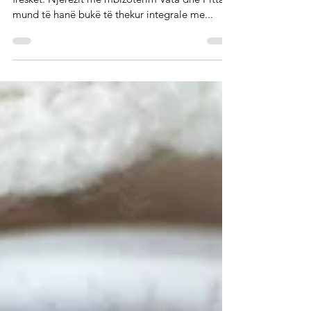
Plani i ushqimit të shëndetshëm,
Ayurvedic
Mëngjes Mëngjesi duhet të jetë i lehtë dhe i
freskët. Njerëzit me mbizotërim Vata dhe Pitta
mund të hanë bukë të thekur integrale me...