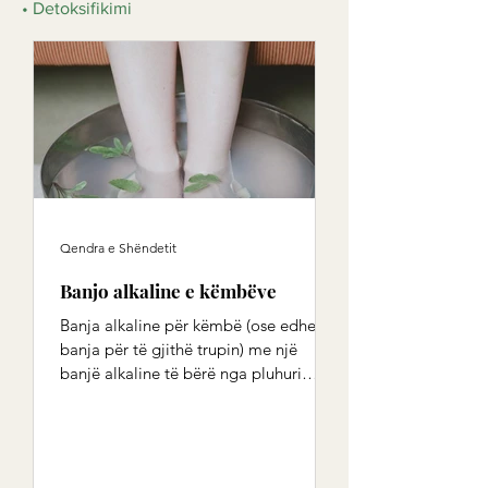
• Detoksifikimi
Qendra e Shëndetit
Banjo alkaline e këmbëve
Banja alkaline për këmbë (ose edhe
banja për të gjithë trupin) me një
banjë alkaline të bërë nga pluhuri
alkalin siç është p.sh. soda e...