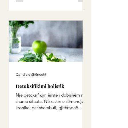
Qendra e Shëndetit
Detoksifikimi holistik
Një detoksifikim është i dobishëm në
shumë situata. Në rastin e sëmundjeve
kronike, për shembull, gjithmonë
mund të supozohet...