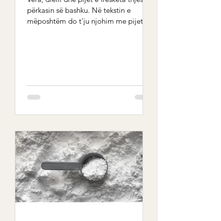
përkasin së bashku. Në tekstin e
mëposhtëm do t'ju njohim me pijet e
shijshme, freskuese të...