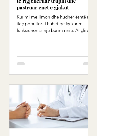
të rigjeneruar trupin dhe
pastruar enet e gjakut
Kurimi me limon dhe hudhër është një
ilaç popullor. Thuhet qe ky kurim
funksionon si një burim rinie. Ai çliron
trupin nga depozitat e...