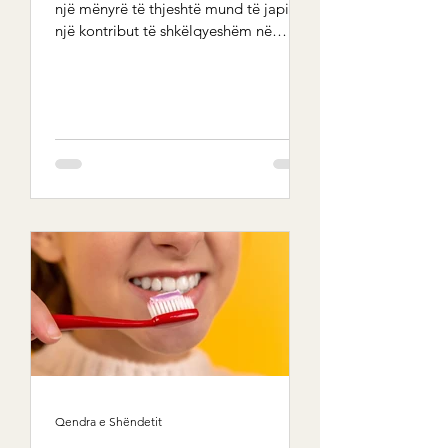
një mënyrë të thjeshtë mund të japin
një kontribut të shkëlqyeshëm në
lidhjen dhe eliminimin e...
Qendra e Shëndetit