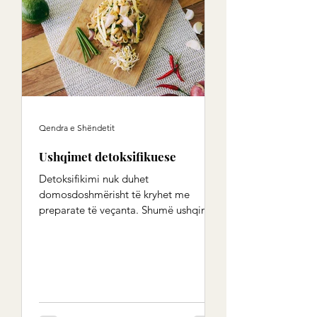
Qendra e Shëndetit
Ushqimet detoksifikuese
Detoksifikimi nuk duhet
domosdoshmërisht të kryhet me
preparate të veçanta. Shumë ushqime
përmbajnë substanca me efekt
detoksifikues. Ne...