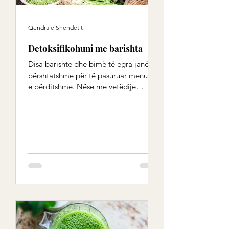
Qendra e Shëndetit
Detoksifikohuni me barishta
Disa barishte dhe bimë të egra janë të
përshtatshme për të pasuruar menunë
e përditshme. Nëse me vetëdije
zgjidhni ato që shijojnë mirë,...