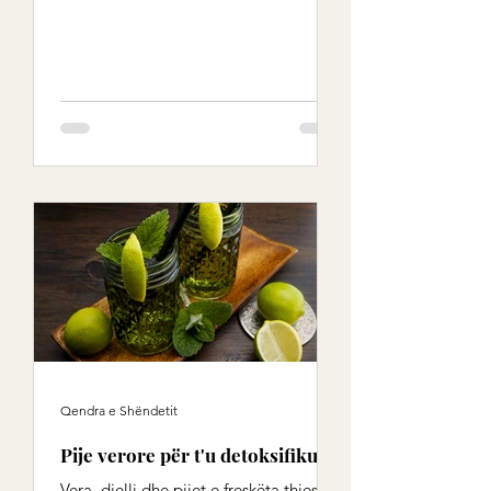
Qendra e Shëndetit
Pije verore për t'u detoksifikuar
Vera, dielli dhe pijet e freskëta thjesht i