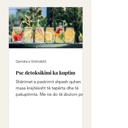
Qendra e Shëndetit
Pse detoksikimi ka kuptim
Shërimet e pastrimit shpesh quhen
masa krejtësisht të tepërta dhe të
pakuptimta. Me ne do të zbuloni pse
pastrimi nuk është asgjë tjetër...