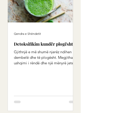
Qendra e Shëndetit
Detoksifikim kundër plogështisë
Gjithnjë e më shumë njerëz ndihen
dembelë dhe të plogësht. Megjithatë,
ushqimi i rëndë dhe një mënyrë jetese
e gabuar në të kaluarën...