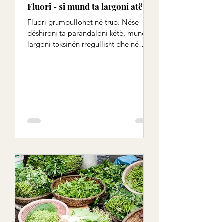
Fluori - si mund ta largoni atë?
Fluori grumbullohet në trup. Nëse
dëshironi ta parandaloni këtë, mund ta
largoni toksinën rregullisht dhe në
kohën e duhur. Fluoridet...