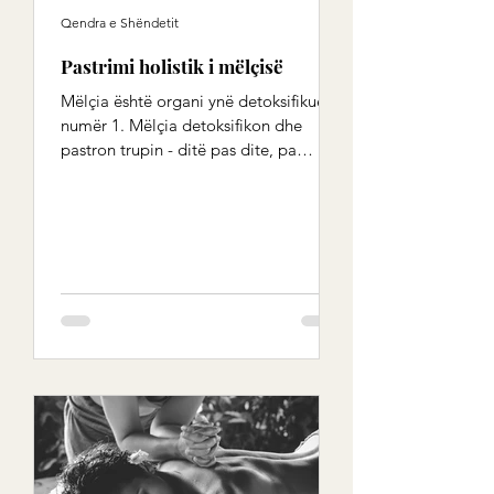
Qendra e Shëndetit
Pastrimi holistik i mëlçisë
Mëlçia është organi ynë detoksifikues
numër 1. Mëlçia detoksifikon dhe
pastron trupin - ditë pas dite, pa
pushime apo festa. Dieta...