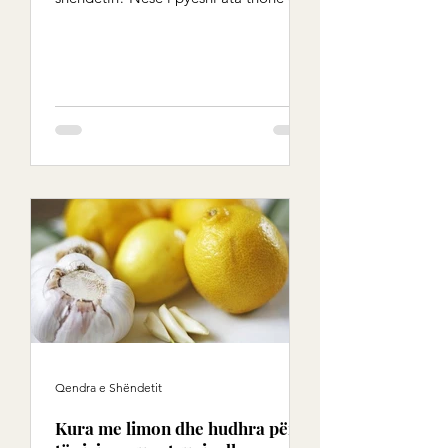
jetojne shendetshem dhe...
Qendra e Shëndetit
Kura me limon dhe hudhra për