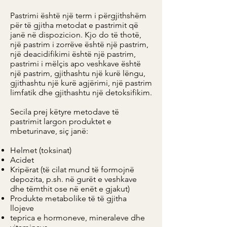
Pastrimi është një term i përgjithshëm
për të gjitha metodat e pastrimit që
janë në dispozicion. Kjo do të thotë,
një pastrim i zorrëve është një pastrim,
një deacidifikimi është një pastrim,
pastrimi i mëlçis apo veshkave është
një pastrim, gjithashtu një kurë lëngu,
gjithashtu një kurë agjërimi, një pastrim
limfatik dhe gjithashtu një detoksifikim.
Secila prej këtyre metodave të
pastrimit largon produktet e
mbeturinave, siç janë:
Helmet (toksinat)
Acidet
Kripërat (të cilat mund të formojnë
depozita, p.sh. në gurët e veshkave
dhe tëmthit ose në enët e gjakut)
Produkte metabolike të të gjitha
llojeve
teprica e hormoneve, mineraleve dhe