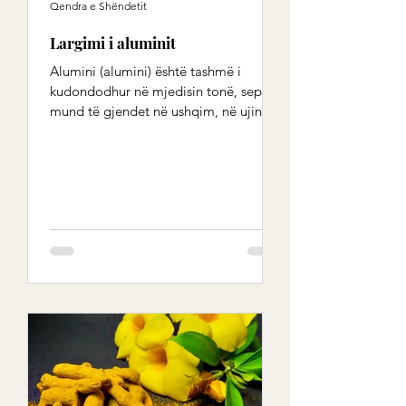
Qendra e Shëndetit
Largimi i aluminit
Alumini (alumini) është tashmë i
kudondodhur në mjedisin tonë, sepse
mund të gjendet në ushqim, në ujin e
pijshëm, në aksesorët e gatimit...