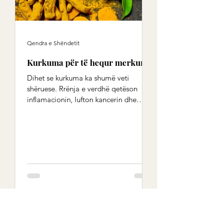
Qendra e Shëndetit
Kurkuma për të hequr merkurin
Dihet se kurkuma ka shumë veti
shëruese. Rrënja e verdhë qetëson
inflamacionin, lufton kancerin dhe
ushqen mëlçinë. Shkencëtarët
indianë...