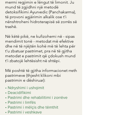
merrni regjimin e lëngut të limonit. Ju
mund të zgjidhni një metodë
detoksifikimi Ayurvedic (Panchakarma),
të provoni agjërimin alkalik ose t'i
nënshtroheni hidroterapisë së zorrës së
trashë.
Në këtë pikë, ne kufizohemi në - sipas
mendimit tonë - metodat më efektive
dhe në të njëjtën kohë më të lehta për
t'u zbatuar pastrimet, pra në të gjitha
metodat e pastrimit që çdokush mund
t'i zbatojë lehtësisht në shtëpi.
Më poshtë të gjitha informacionet rreth
pastrimeve (thjesht klikoni mbi
pastrimin e dëshiruar):
• Ndryshimi i ushqimit
​• Deacidifikimi
​• Pastrimi dhe rehabilitimi i zorrëve
• Pastrimi i limfës
• Pastrimi i mëlçis dhe tëmthit
• Pastrimi i veshkave