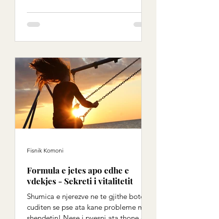
Fisnik Komoni
Formula e jetes apo edhe e
vdekjes - Sekreti i vitalitetit
Shumica e njerezve ne te gjithe boten
cuditen se pse ata kane probleme me
shendetin! Nese i pyesni ata thone qe