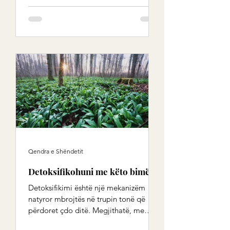
Qendra e Shëndetit
Detoksifikohuni me këto bimë
Detoksifikimi është një mekanizëm
natyror mbrojtës në trupin tonë që
përdoret çdo ditë. Megjithatë, me
vërshimin e sotëm të ndotësve,...