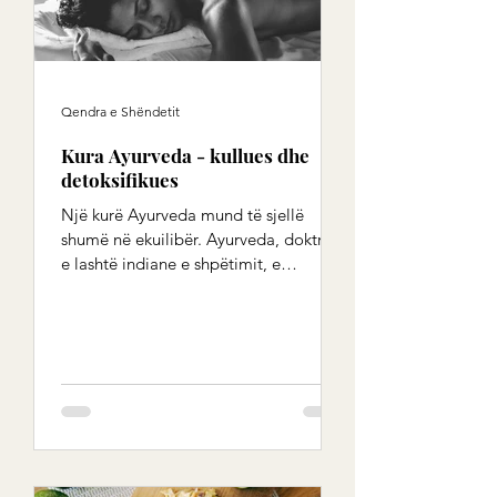
Qendra e Shëndetit
Kura Ayurveda - kullues dhe
detoksifikues
Një kurë Ayurveda mund të sjellë
shumë në ekuilibër. Ayurveda, doktrina
e lashtë indiane e shpëtimit, e
konsideron shëndetin si diçka që...