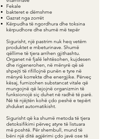
vitaminave
Fekale
bakteret e dëmshme
Gazrat nga zorrët
Kërpudha të ngordhura dhe toksina
kërpudhore dhe shumë më tepër
Sigurisht, një pastrim nuk heq vetëm
produktet e mbeturinave. Shumë
qëllime të tjera arrihen gjithashtu.
Organet në fjalë lehtësohen, kujdesen
dhe rigjenerohen, në mënyrë që së
shpejti të rifillojnë punën e tyre në
mënyrë korrekte dhe energjike. Përveç
kësaj, furnizohen substancat vitale që
mungojnë që lejojnë organizmin të
funksionojë siç duhet në radhë të parë.
Në të njëjtën kohë çdo peshë e tepërt
zhduket automatikisht.
Sigurisht që ka shumë metoda të tjera
detoksifikimi përveç atyre të listuara
më poshtë. Për shembull, mund të
bëni një ditë agjërimi çdo javë ose të