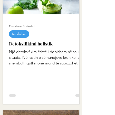
Qendra e Shëndetit
Këshillim
Detoksifikimi holistik
Një detoksifikim është i dobishëm në shumë
situata. Në rastin e sëmundjeve kronike, për
shembull, gjithmonë mund të supozohet...