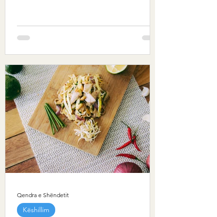
Qendra e Shëndetit
Këshillim