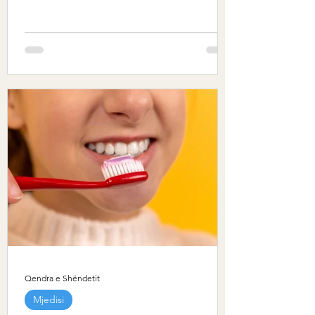
Qendra e Shëndetit
Mjedisi