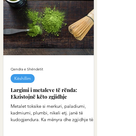
Qendra e Shëndetit
Këshillim
Largimi i metaleve të rënda:
Ekzistojnë këto zgjidhje
Metalet toksike si merkuri, paladiumi,
kadmiumi, plumbi, nikeli etj. janë të
kudogjendura. Ka mënyra dhe zgjidhje të
ndryshme për të...