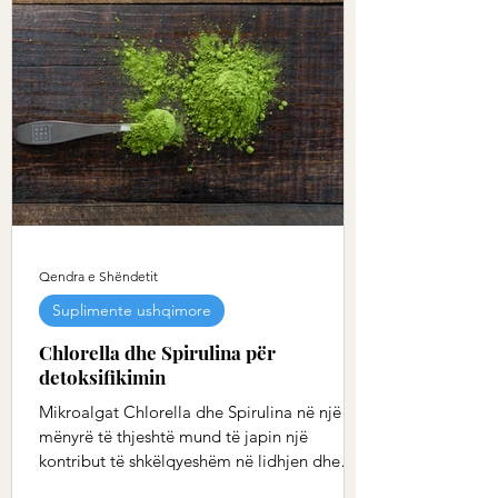
Qendra e Shëndetit
Suplimente ushqimore
Chlorella dhe Spirulina për
detoksifikimin
Mikroalgat Chlorella dhe Spirulina në një
mënyrë të thjeshtë mund të japin një
kontribut të shkëlqyeshëm në lidhjen dhe
eliminimin e...