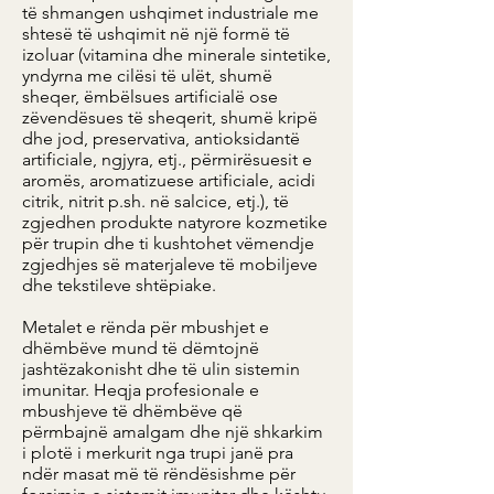
të shmangen ushqimet industriale me
shtesë të ushqimit në një formë të
izoluar (vitamina dhe minerale sintetike,
yndyrna me cilësi të ulët, shumë
sheqer, ëmbëlsues artificialë ose
zëvendësues të sheqerit, shumë kripë
dhe jod, preservativa, antioksidantë
artificiale, ngjyra, etj., përmirësuesit e
aromës, aromatizuese artificiale, acidi
citrik, nitrit p.sh. në salcice, etj.), të
zgjedhen produkte natyrore kozmetike
për trupin dhe ti kushtohet vëmendje
zgjedhjes së materjaleve të mobiljeve
dhe tekstileve shtëpiake.
​Metalet e rënda për mbushjet e
dhëmbëve mund të dëmtojnë
jashtëzakonisht dhe të ulin sistemin
imunitar. Heqja profesionale e
mbushjeve të dhëmbëve që
përmbajnë amalgam dhe një shkarkim
i plotë i merkurit nga trupi janë pra
ndër masat më të rëndësishme për