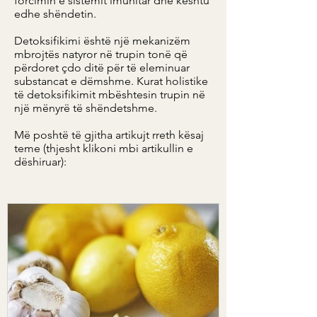
forcimin e sistemit imunitar dhe kështu
edhe shëndetin.
Detoksifikimi është një mekanizëm
mbrojtës natyror në trupin tonë që
përdoret çdo ditë për të eleminuar
substancat e dëmshme. Kurat holistike
të detoksifikimit mbështesin trupin në
një mënyrë të shëndetshme.
Më poshtë të gjitha artikujt rreth kësaj
teme (thjesht klikoni mbi artikullin e
dëshiruar):