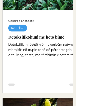
Qendra e Shëndetit
Këshillim
Detoksifikohuni me këto bimë
Detoksifikimi është një mekanizëm natyror
mbrojtës në trupin tonë që përdoret çdo
ditë. Megjithatë, me vërshimin e sotëm të
ndotësve,...