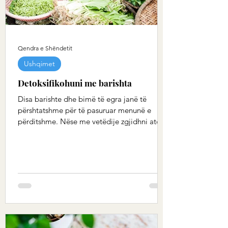
Qendra e Shëndetit
Ushqimet
Detoksifikohuni me barishta
Disa barishte dhe bimë të egra janë të
përshtatshme për të pasuruar menunë e
përditshme. Nëse me vetëdije zgjidhni ato
që shijojnë mirë,...