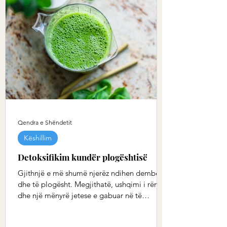
Qendra e Shëndetit
Këshillim
Detoksifikim kundër plogështisë
Gjithnjë e më shumë njerëz ndihen dembelë
dhe të plogësht. Megjithatë, ushqimi i rëndë
dhe një mënyrë jetese e gabuar në të
kaluarën...