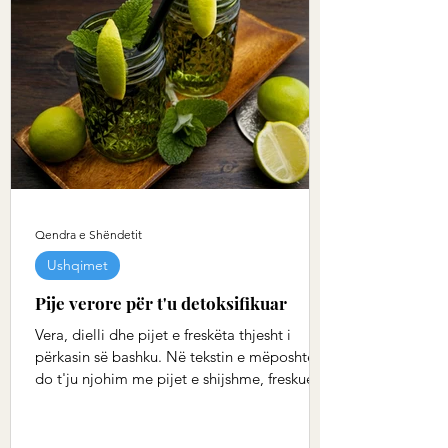
Qendra e Shëndetit
Ushqimet
Pije verore për t'u detoksifikuar
Vera, dielli dhe pijet e freskëta thjesht i
përkasin së bashku. Në tekstin e mëposhtëm
do t'ju njohim me pijet e shijshme, freskuese
të...