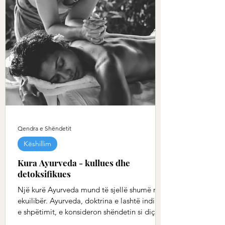
Qendra e Shëndetit
Këshillim
Kura Ayurveda - kullues dhe
detoksifikues
Një kurë Ayurveda mund të sjellë shumë në
ekuilibër. Ayurveda, doktrina e lashtë indiane
e shpëtimit, e konsideron shëndetin si diçka
që...