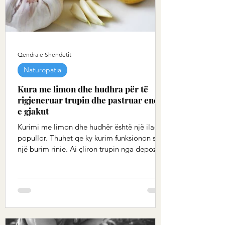
Qendra e Shëndetit
Naturopatia
Kura me limon dhe hudhra për të
rigjeneruar trupin dhe pastruar enet
e gjakut
Kurimi me limon dhe hudhër është një ilaç
popullor. Thuhet qe ky kurim funksionon si
një burim rinie. Ai çliron trupin nga depozitat
e...