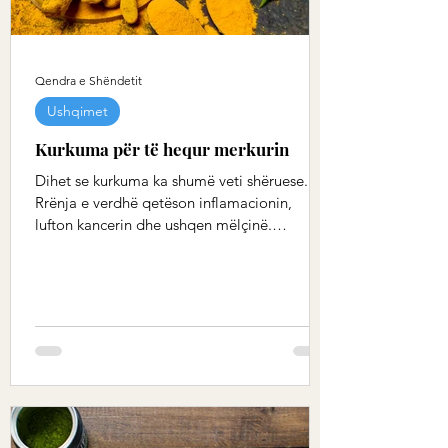
Qendra e Shëndetit
Ushqimet
Kurkuma për të hequr merkurin
Dihet se kurkuma ka shumë veti shëruese.
Rrënja e verdhë qetëson inflamacionin,
lufton kancerin dhe ushqen mëlçinë.
Shkencëtarët indianë...