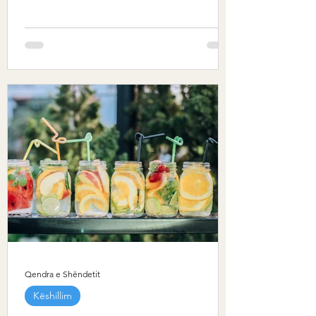
Qendra e Shëndetit
Këshillim