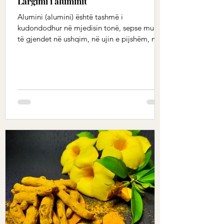
Largimi i aluminit
Alumini (alumini) është tashmë i
kudondodhur në mjedisin tonë, sepse mund
të gjendet në ushqim, në ujin e pijshëm, në
aksesorët e gatimit...