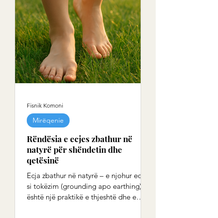
diçka në mënyrën e jetesës ka dalë
jashtë balancës.
Fisnik Komoni
Mirëqenie
Rëndësia e ecjes zbathur në
natyrë për shëndetin dhe
qetësinë
Ecja zbathur në natyrë – e njohur edhe
si tokëzim (grounding apo earthing) –
është një praktikë e thjeshtë dhe e
lashtë që po rizbulohet për përfitimet