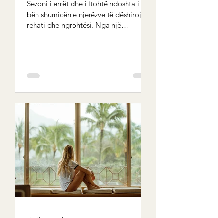
Sezoni i errët dhe i ftohtë ndoshta i
bën shumicën e njerëzve të dëshirojnë
rehati dhe ngrohtësi. Nga një
këndvështrim Ayurvedic, kjo...