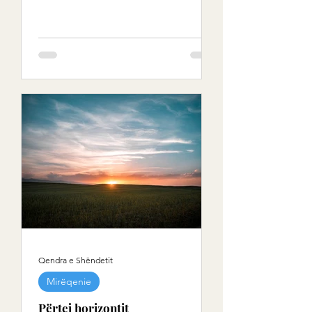
Qendra e Shëndetit
Mirëqenie
Përtej horizontit