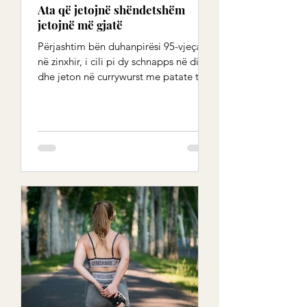
Ata që jetojnë shëndetshëm
jetojnë më gjatë
Përjashtim bën duhanpirësi 95-vjeçar
në zinxhir, i cili pi dy schnapps në ditë
dhe jeton në currywurst me patate të
skuqura. Nëse doni të...