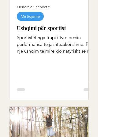
Qendra e Shëndetit
Mirëqenie
Ushqimi për sportist
Sportistët nga trupi i tyre presin
performanca te jashtëzakonshme. Pa
nje ushqim te mire kjo natyrisht se nuk
eshte e mundur. Mirpo pa...