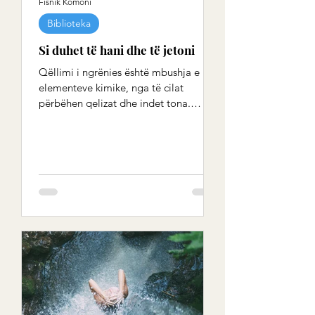
Fisnik Komoni
Biblioteka
Si duhet të hani dhe të jetoni
Qëllimi i ngrënies është mbushja e
elementeve kimike, nga të cilat
përbëhen qelizat dhe indet tona.
Rigjenerimi është një nga ligjet më...