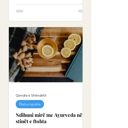
e saj mbresëlënëse. Thjesht duke
hequr këpucët dhe duke vendosur
këmbët mbi bar, dhe apo rërë, ne
krijojmë një lidhje direkte me
energjinë e Tokës. Studimet moderne
po konfirmojnë se kjo lidhje mund të
ulë stresin, të përmirësojë gjumin, të
forcojë imunitetin dhe madje të
ndikojë pozitivisht në shëndetin e
zemrës ￼. Në këtë ar
Qendra e Shëndetit
Naturopatia
Ndihuni mirë me Ayurveda në
stinët e ftohta