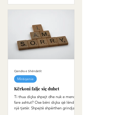
Qendra e Shëndetit
Mirëqenie
Kërkoni falje siç duhet
Ti thua diçka shpejt dhe nuk e mendon
fare ashtut? Ose bëni diçka që lëndon
një tjetër. Shpejtë shpërthen grindja.
Një fjalë e keqe...