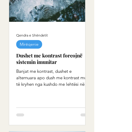
Qendra e Shëndetit
Mirëqenie
Dushet me kontrast forcojnë
sistemin imunitar
Banjat me kontrast, dushet e
alternuara apo dush me kontrast mund
të kryhen nga kushdo me lehtësi në
katër muret e veta, nuk kushtojnë...