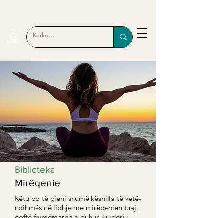
Biblioteka
Mirëqenie
Këtu do të gjeni shumë këshilla të vetë-
ndihmës në lidhje me mirëqenien tuaj,
qoftë frymëmarrja e duhur, kujdesi i