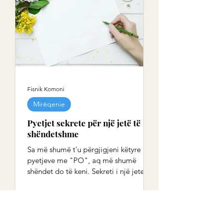
Fisnik Komoni
Mirëqenie
Pyetjet sekrete për një jetë të
shëndetshme
Sa më shumë t'u përgjigjeni këtyre
pyetjeve me "PO", aq më shumë
shëndet do të keni. Sekreti i një jete të
gjatë pa sëmundje dhe dobësi...