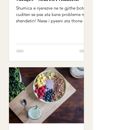
Shumica e njerezve ne te gjithe boten
cuditen se pse ata kane probleme me
shendetin! Nese i pyesni ata thone qe
jetojne shendetshem dhe...