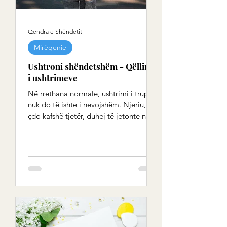
Qendra e Shëndetit
Mirëqenie
Ushtroni shëndetshëm - Qëllimi
i ushtrimeve
Në rrethana normale, ushtrimi i trupit
nuk do të ishte i nevojshëm. Njeriu, si
çdo kafshë tjetër, duhej të jetonte në
natyrë, të kishte...