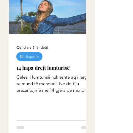
Qendra e Shëndetit
Mirëqenie
14 hapa drejt lumturisë
Çelësi i lumturisë nuk është aq i largët
sa mund të mendoni. Ne do t'ju
prezantojmë me 14 gjëra që mund t'i
dëboni hap pas hapi. Do ta...