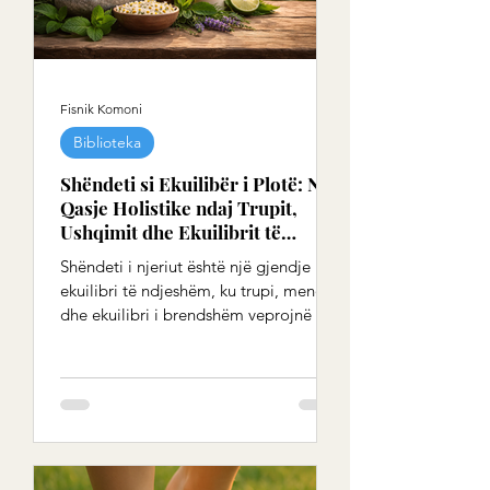
Fisnik Komoni
Biblioteka
Shëndeti si Ekuilibër i Plotë: Një
Qasje Holistike ndaj Trupit,
Ushqimit dhe Ekuilibrit të
Brendshëm
Shëndeti i njeriut është një gjendje
ekuilibri të ndjeshëm, ku trupi, mendja
dhe ekuilibri i brendshëm veprojnë në
harmoni. Ai nuk është vetëm mungesë
e sëmundjes, por shprehje e një rendi
të brendshëm që, kur ruhet, i lejon
organizmit të funksionojë në mënyrë
natyrshme dhe të qëndrueshme. Kur ky
rend prishet, shfaqen shqetësime fizike
dhe emocionale, të cilat janë sinjale se