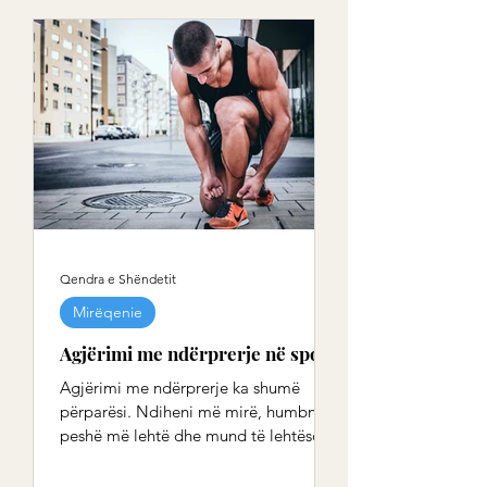
Qendra e Shëndetit
Mirëqenie
Agjërimi me ndërprerje në sport
Agjërimi me ndërprerje ka shumë
përparësi. Ndiheni më mirë, humbni
peshë më lehtë dhe mund të lehtësoni
ankesat kronike. A mundet...