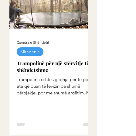
Qendra e Shëndetit
Mirëqenie
Trampolinë për një stërvitje të
shëndetshme
Trampolina është zgjidhja për të gjithë
ata që duan të lëvizin pa shumë
përpjekje, por me shumë argëtim. Me
trampolinë ju stërvitni të...